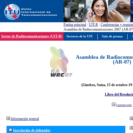
Pagína principal
:
UIT-R
:
Conferencias y reunio
Asamblea de Radiocomunicaciones 2007 (AR-07
Sector de Radiocomunicaciones (UIT-R)
Sectores de la UIT
Sala de prensa
Asamblea de Radiocomun
(AR-07)
(Ginebra, Suiza, 15 de octubre-19
Libro del Resoluci
Contraer todo
Información general
Inscripción de delegados