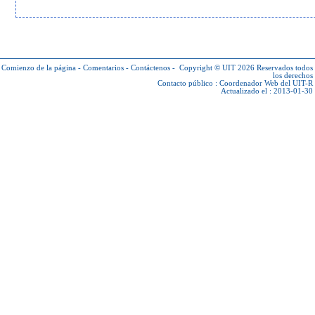
Comienzo de la página
-
Comentarios
-
Contáctenos
-
Copyright © UIT 2026
Reservados todos
los derechos
Contacto público :
Coordenador Web del UIT-R
Actualizado el : 2013-01-30