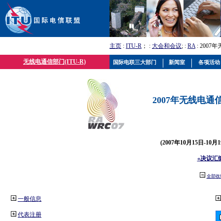
主页
:
ITU-R
； :
大会和会议
; :
RA
: 2007
无线电通信部门(ITU-R)
国际电联三大部门
新闻室
各项活动
2007年无线电通信
(2007年10月15日-10
«决议汇
全部收
一般信息
代表注册