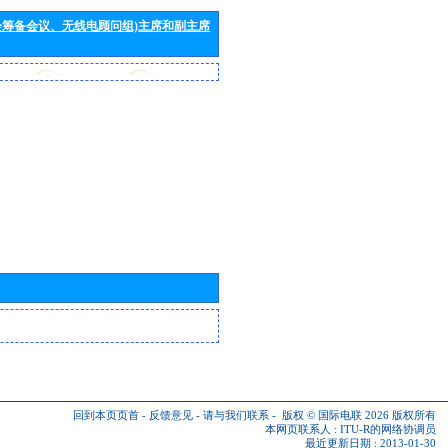
会筹备会议、无线电顾问组)主席和副主席
回到本页页首
-
反馈意见
-
请与我们联系
-
版权 © 国际电联 2026
版权所有
本网页联系人 :
ITU-R的网络协调员
最近更新日期 : 2013-01-30