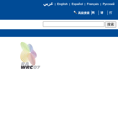
عربي
English
Español
Français
Русский
|
|
|
|
高级搜索