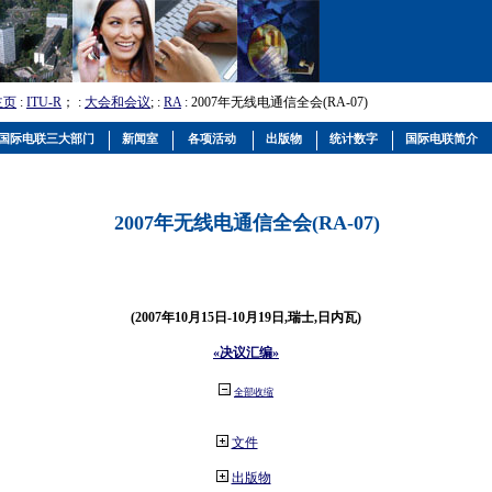
主页
:
ITU-R
； :
大会和会议
; :
RA
: 2007年无线电通信全会(RA-07)
国际电联三大部门
新闻室
各项活动
出版物
统计数字
国际电联简介
2007年无线电通信全会(RA-07)
(2007年10月15日-10月19日,瑞士,日内瓦)
«决议汇编»
全部收缩
文件
出版物