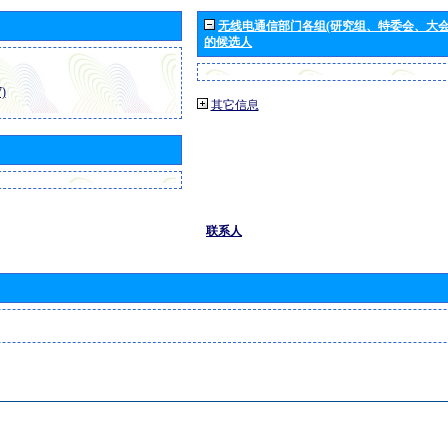
无线电通信部门各组(研究组、特委会、大
的候选人
)
其它信息
联系人