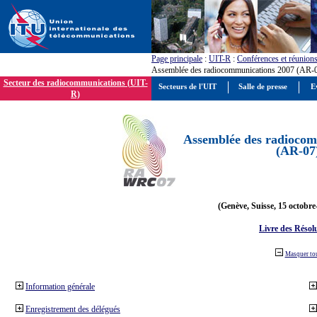
Page principale
:
UIT-R
:
Conférences et réunion
Assemblée des radiocommunications 2007 (AR-
Secteur des radiocommunications (UIT-
Secteurs de l'UIT
Salle de presse
E
R)
Assemblée des radiocom
(AR-07
(Genève, Suisse, 15 octobre
Livre des Résol
Masquer to
Information générale
Enregistrement des délégués