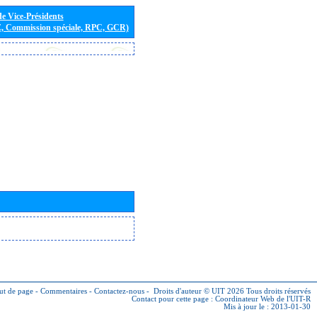
de Vice-Présidents
E, Commission spéciale, RPC, GCR)
ut de page
-
Commentaires
-
Contactez-nous
-
Droits d'auteur © UIT 2026
Tous droits réservés
Contact pour cette page :
Coordinateur Web de l'UIT-R
Mis à jour le : 2013-01-30