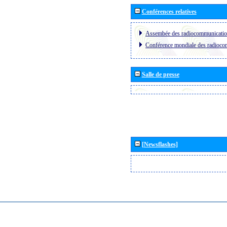
Conférences relatives
Assembée des radiocommunicati
Conférence mondiale des radioc
Salle de presse
[Newsflashes]