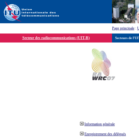
Page principale
:
Secteur des radiocommunications (UIT-R)
Secteurs de l'U
Information générale
Enregistrement des délégués