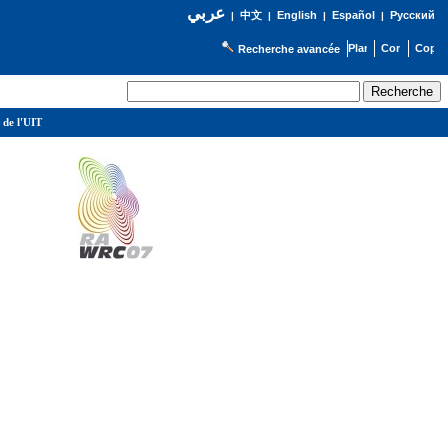
عربي
English
Español
Русский
|
中文
|
|
|
Recherche avancée
 de l'UIT