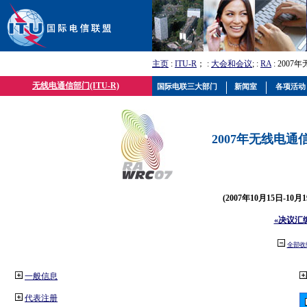
主页
:
ITU-R
； :
大会和会议
; :
RA
: 2007
无线电通信部门(ITU-R)
国际电联三大部门
新闻室
各项活动
2007年无线电通信
(2007年10月15日-10
«决议汇
全部收
一般信息
代表注册