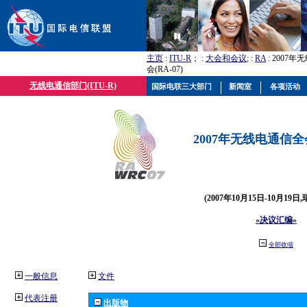
主页
:
ITU-R
； :
大会和会议
; :
RA
: 2007
会(RA-07)
无线电通信部门(ITU-R)
国际电联三大部门
新闻室
各项活动
2007年无线电通信全会(
(2007年10月15日-10月19日
«决议汇编»
全部收缩
一般信息
文件
代表注册
出版物