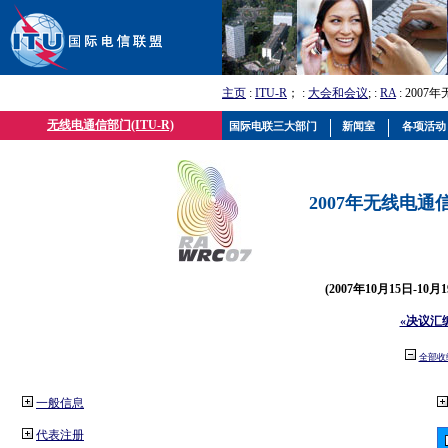
主页
:
ITU-R
； :
大会和会议
; :
RA
: 2007
无线电通信部门(ITU-R)
国际电联三大部门
新闻室
各项活动
2007年无线电通信
(2007年10月15日-10
«决议汇
全部收
一般信息
代表注册