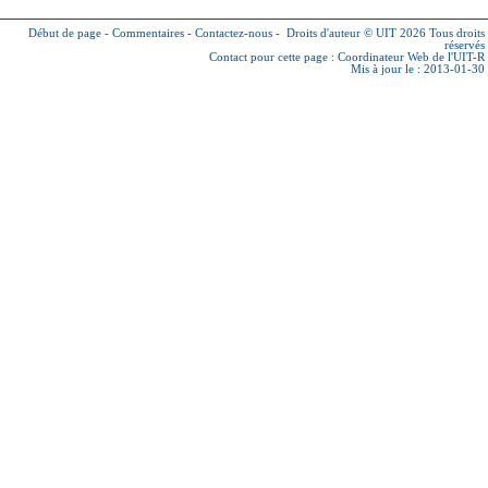
Début de page
-
Commentaires
-
Contactez-nous
-
Droits d'auteur © UIT 2026
Tous droits
réservés
Contact pour cette page :
Coordinateur Web de l'UIT-R
Mis à jour le : 2013-01-30