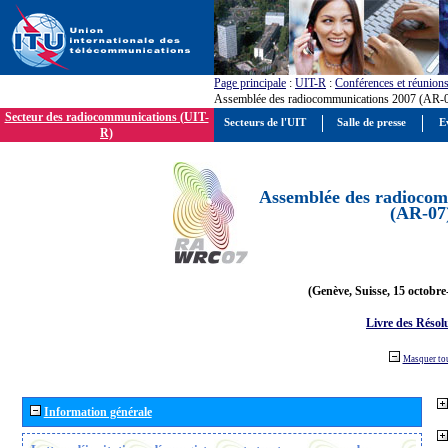
Page principale
:
UIT-R
:
Conférences et réunion
Assemblée des radiocommunications 2007 (AR-
Secteur des radiocommunications (UIT-
Secteurs de l'UIT
Salle de presse
E
R)
Assemblée des radiocom
(AR-07
(Genève, Suisse, 15 octobre
Livre des Résol
Masquer to
Information générale