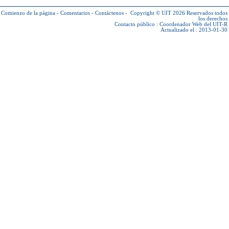
Comienzo de la página
-
Comentarios
-
Contáctenos
-
Copyright © UIT 2026
Reservados todos
los derechos
Contacto público :
Coordenador Web del UIT-R
Actualizado el : 2013-01-30