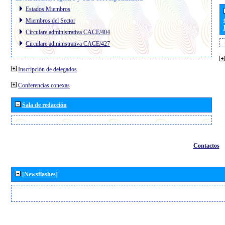
Estados Miembros
Miembros del Sector
Circulare administrativa CACE/404
Circulare administrativa CACE/427
Inscripción de delegados
Conferencias conexas
Sala de redacción
Contactos
[Newsflashes]