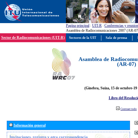
Pagína principal
:
UIT-R
:
Conferencias y reunio
Asamblea de Radiocomunicaciones 2007 (AR-07
Sector de Radiocomunicaciones (UIT-R)
Sectores de la UIT
Sala de prensa
Asamblea de Radiocomun
(AR-07)
(Ginebra, Suiza, 15 de octubre-19
Libro del Resoluci
Contraer todo
Información general
Invitaciones, registro y otra correspondencia