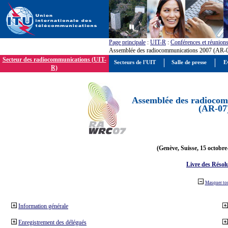
Page principale
:
UIT-R
:
Conférences et réunion
Assemblée des radiocommunications 2007 (AR-
Secteur des radiocommunications (UIT-
Secteurs de l'UIT
Salle de presse
E
R)
Assemblée des radiocom
(AR-07
(Genève, Suisse, 15 octobre
Livre des Résol
Masquer to
Information générale
Enregistrement des délégués