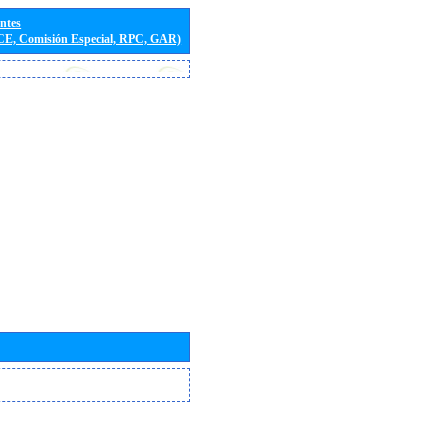
entes
(CE, Comisión Especial, RPC, GAR)