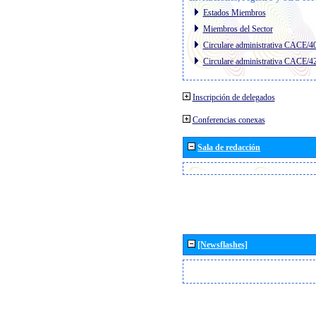
Estados Miembros
Miembros del Sector
Circulare administrativa CACE/4
Circulare administrativa CACE/4
Inscripción de delegados
Conferencias conexas
Sala de redacción
[Newsflashes]