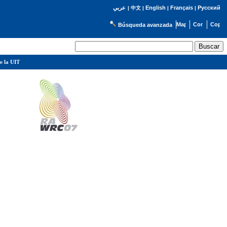
English
Français
Русский
عربي
|
中文
|
|
|
Búsqueda avanzada
e la UIT