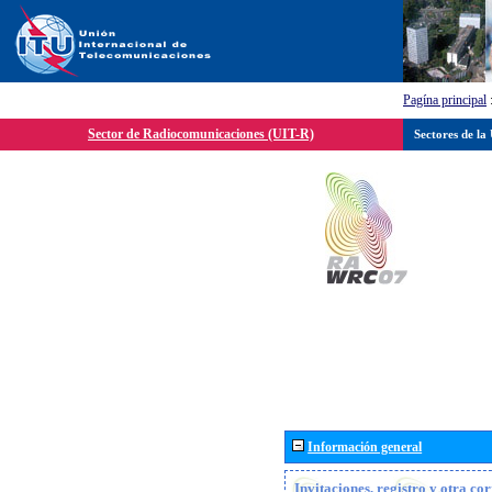
Pagína principal
Sector de Radiocomunicaciones (UIT-R)
Sectores de la
Información general
Invitaciones, registro y otra c