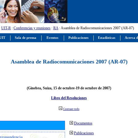
:
UIT-R
:
Conferencias y reuniones
:
RA
: Asamblea de Radiocomunicaciones 2007 (AR-07)
 UIT
Sala de prensa
Eventos
Publicaciones
Estadísticas
Acerca d
Asamblea de Radiocomunicaciones 2007 (AR-07)
(Ginebra, Suiza, 15 de octubre-19 de octubre de 2007)
Libro del Resoluciones
Contraer todo
Documentos
Publicaciones
orrespondencia