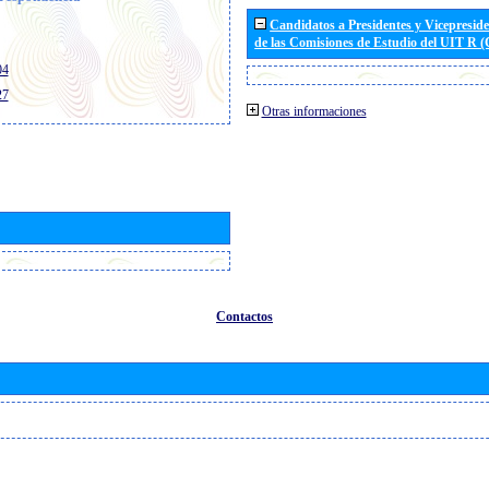
Candidatos a Presidentes y Vicepresid
de las Comisiones de Estudio del UIT R 
04
27
Otras informaciones
Contactos