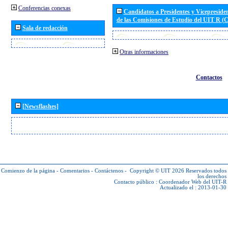
Conferencias conexas
Candidatos a Presidentes y Vicepreside
de las Comisiones de Estudio del UIT R 
Sala de redacción
Otras informaciones
Contactos
[Newsflashes]
Comienzo de la página
-
Comentarios
-
Contáctenos
-
Copyright © UIT 2026
Reservados todos
los derechos
Contacto público :
Coordenador Web del UIT-R
Actualizado el : 2013-01-30