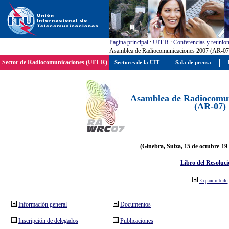
Pagína principal
:
UIT-R
:
Conferencias y reunio
Asamblea de Radiocomunicaciones 2007 (AR-07
Sector de Radiocomunicaciones (UIT-R)
Sectores de la UIT
Sala de prensa
Asamblea de Radiocomun
(AR-07)
(Ginebra, Suiza, 15 de octubre-19
Libro del Resoluci
Expandir todo
Información general
Documentos
Inscripción de delegados
Publicaciones