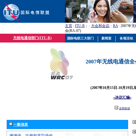
主页
:
ITU-R
； :
大会和会议
; :
RA
: 2007
会(RA-07)
无线电通信部门(ITU-R)
国际电联三大部门
新闻室
各项活动
2007年无线电通信全会(
(2007年10月15日-10月19日
«决议汇编»
全部收缩
一般信息
邀请函、注册和其它函件