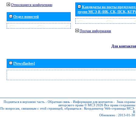
Относящиеся конференции
Кандидаты на посты председател
групп МСЭ-R (ИК, СК, ПСК, КГР)
Отдел новостей
Прочая информация
Для контакто
[Newsflashes]
Подняться в верхнюю часть
-
Обратная связь
-
Информация для контактов
-
Знак охраны
авторского права © МСЭ 2026
Все права сохранены
По вопросам, связанным с этой страницей, обращаться :
Координатор Web-страницы МСЭ-
R
Обновлено : 2013-01-30