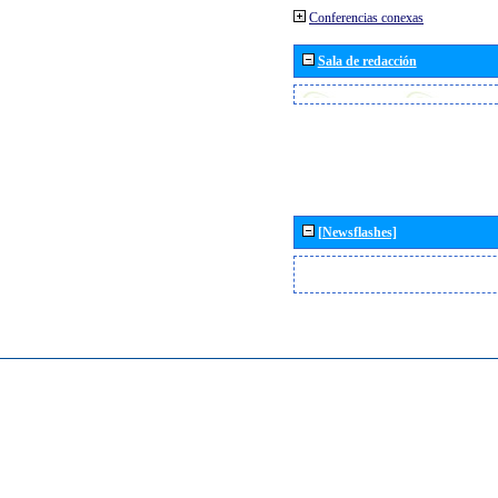
Conferencias conexas
Sala de redacción
[Newsflashes]