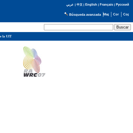
English
Français
Русский
عربي
|
中文
|
|
|
Búsqueda avanzada
e la UIT