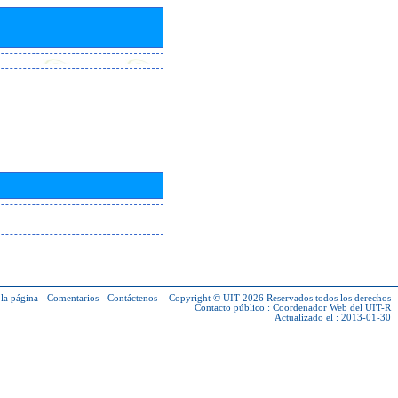
la página
-
Comentarios
-
Contáctenos
-
Copyright © UIT 2026
Reservados todos los derechos
Contacto público :
Coordenador Web del UIT-R
Actualizado el : 2013-01-30