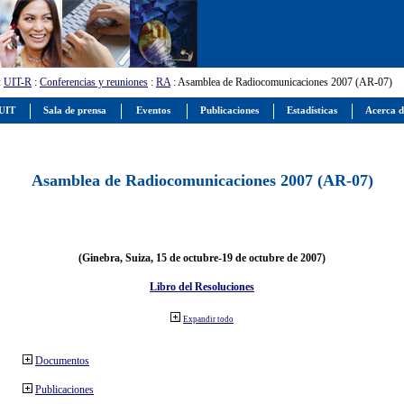
:
UIT-R
:
Conferencias y reuniones
:
RA
: Asamblea de Radiocomunicaciones 2007 (AR-07)
 UIT
Sala de prensa
Eventos
Publicaciones
Estadísticas
Acerca d
Asamblea de Radiocomunicaciones 2007 (AR-07)
(Ginebra, Suiza, 15 de octubre-19 de octubre de 2007)
Libro del Resoluciones
Expandir todo
Documentos
Publicaciones