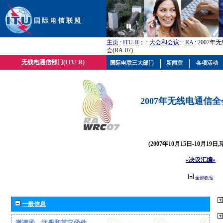
主页
:
ITU-R
； :
大会和会议
; :
RA
: 2007
会(RA-07)
无线电通信部门(ITU-R)
国际电联三大部门
新闻室
各项活动
2007年无线电通信全会(
(2007年10月15日-10月19日
«决议汇编»
全部收缩
一般信息
邀请函、注册和其它函件