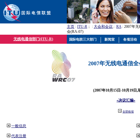
主页
:
ITU-R
； :
大会和会议
; :
RA
: 2007
会(RA-07)
无线电通信部门(ITU-R)
国际电联三大部门
新闻室
各项活动
2007年无线电通信全会(
(2007年10月15日-10月19日
«决议汇编»
全部收缩
一般信息
代表注册