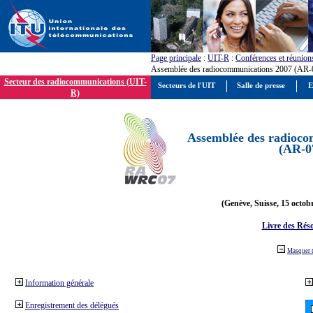
Page principale
:
UIT-R
:
Conférences et réunion
Assemblée des radiocommunications 2007 (AR-
Secteur des radiocommunications (UIT-
Secteurs de l'UIT
Salle de presse
E
R)
Assemblée des radioco
(AR-0
(Genève, Suisse, 15 octob
Livre des Réso
Masquer 
Information générale
Enregistrement des délégués