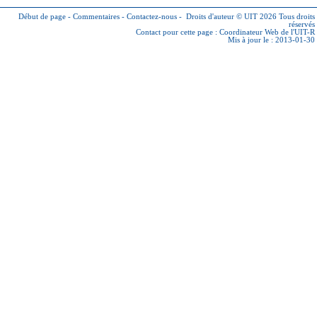
Début de page
-
Commentaires
-
Contactez-nous
-
Droits d'auteur © UIT 2026
Tous droits
réservés
Contact pour cette page :
Coordinateur Web de l'UIT-R
Mis à jour le : 2013-01-30