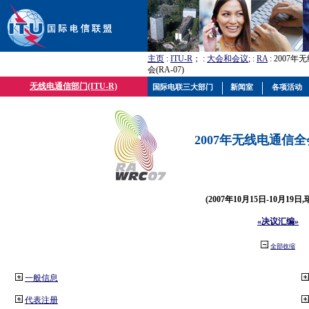
主页
:
ITU-R
； :
大会和会议
; :
RA
: 2007
会(RA-07)
无线电通信部门(ITU-R)
国际电联三大部门
新闻室
各项活动
2007年无线电通信全会(
(2007年10月15日-10月19日
«决议汇编»
全部收缩
一般信息
代表注册