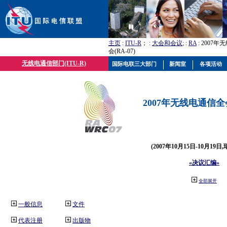
主页
:
ITU-R
； :
大会和会议
; :
RA
: 2007
会(RA-07)
无线电通信部门(ITU-R)
国际电联三大部门
新闻室
各项活动
2007年无线电通信全会(
(2007年10月15日-10月19日
«决议汇编»
全部展开
一般信息
文件
代表注册
出版物