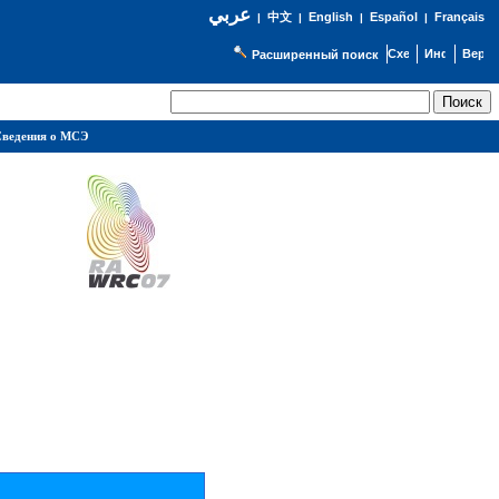
عربي
English
Español
Français
|
中文
|
|
|
Расширенный поиск
ведения о МСЭ