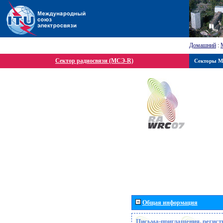
Домашний
:
Сектор радиосвязи (МСЭ-R)
Секторы 
Общая информация
Письма-приглашения, регист