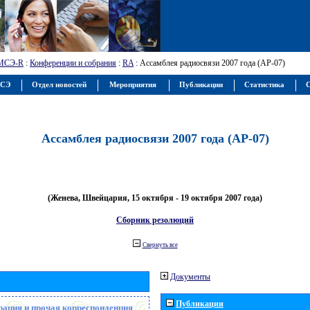
МСЭ-R
:
Конференции и собрания
:
RA
: Ассамблея радиосвязи 2007 года (АР-07)
МСЭ
Отдел новостей
Мероприятия
Публикации
Статистика
С
Ассамблея радиосвязи 2007 года (АР-07)
(Женева, Швейцария, 15 октября - 19 октября 2007 года)
Сборник резолюций
Свернуть все
Документы
Публикации
рация и прочая корреспонденция