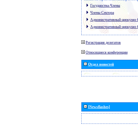
Государства-Члены
Члены Сектора
Административный циркуляр
Административный циркуляр
Регистрация делегатов
Относящиеся конференции
Отдел новостей
[Newsflashes]