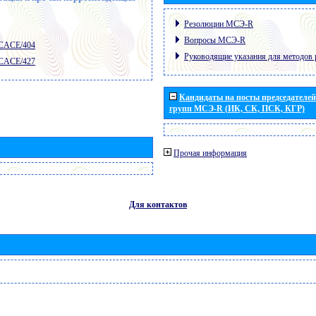
Резолюции МСЭ-R
Вопросы МСЭ-R
 CACE/404
Руководящие указания для методов 
 CACE/427
Кандидаты на посты председателей 
групп МСЭ-R (ИК, СК, ПСК, КГР)
Прочая информация
Для контактов