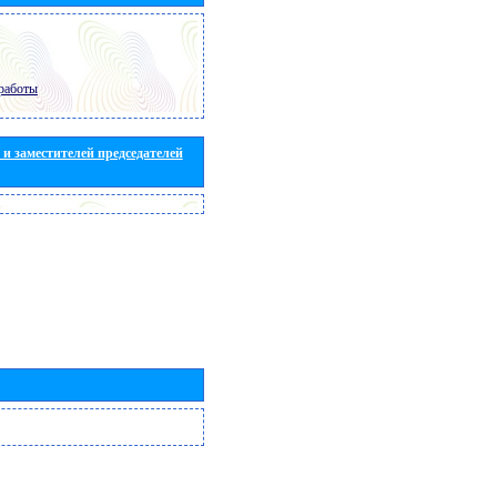
работы
и заместителей председателей