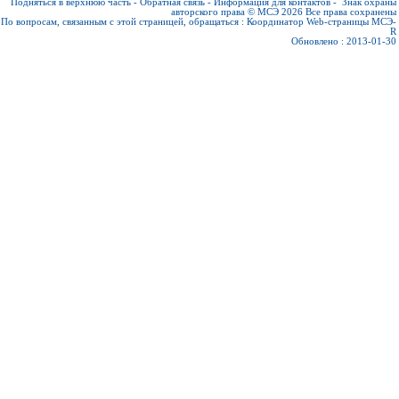
Подняться в верхнюю часть
-
Обратная связь
-
Информация для контактов
-
Знак охраны
авторского права © МСЭ 2026
Все права сохранены
По вопросам, связанным с этой страницей, обращаться :
Координатор Web-страницы МСЭ-
R
Обновлено : 2013-01-30