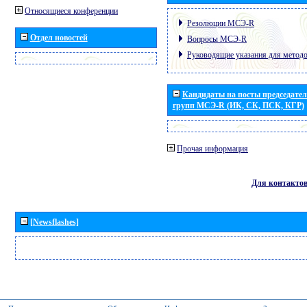
Относящиеся конференции
Резолюции МСЭ-R
Отдел новостей
Вопросы МСЭ-R
Руководящие указания для метод
Кандидаты на посты председател
групп МСЭ-R (ИК, СК, ПСК, КГР)
Прочая информация
Для контакто
[Newsflashes]