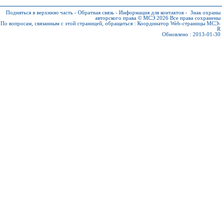
Подняться в верхнюю часть
-
Обратная связь
-
Информация для контактов
-
Знак охраны
авторского права © МСЭ 2026
Все права сохранены
По вопросам, связанным с этой страницей, обращаться :
Координатор Web-страницы МСЭ-
R
Обновлено : 2013-01-30