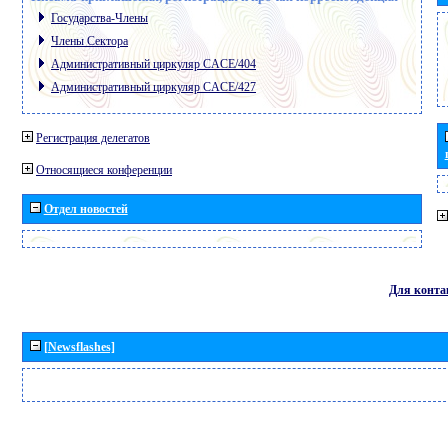
Государства-Члены
Члены Сектора
Административный циркуляр CACE/404
Административный циркуляр CACE/427
Регистрация делегатов
Относящиеся конференции
Отдел новостей
Для конта
[Newsflashes]