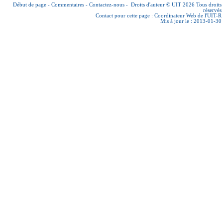
Début de page
-
Commentaires
-
Contactez-nous
-
Droits d'auteur © UIT 2026
Tous droits
réservés
Contact pour cette page :
Coordinateur Web de l'UIT-R
Mis à jour le : 2013-01-30