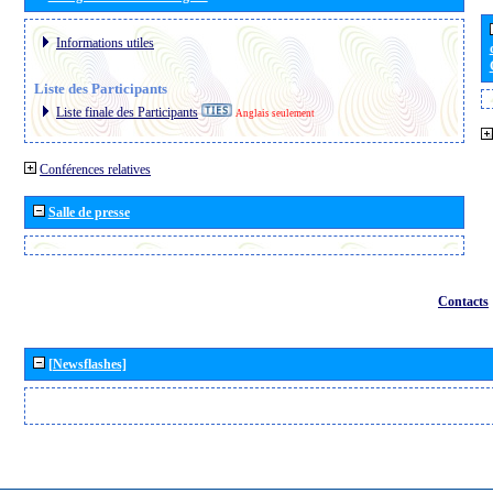
Informations utiles
Liste des Participants
Liste finale des Participants
Anglais seulement
Conférences relatives
Salle de presse
Contacts
[Newsflashes]