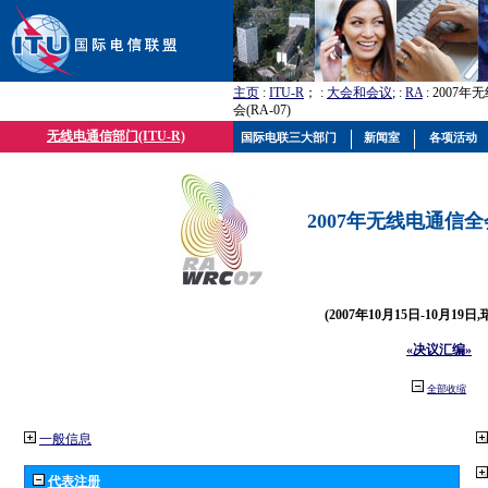
主页
:
ITU-R
； :
大会和会议
; :
RA
: 2007
会(RA-07)
无线电通信部门(ITU-R)
国际电联三大部门
新闻室
各项活动
2007年无线电通信全会(
(2007年10月15日-10月19日
«决议汇编»
全部收缩
一般信息
代表注册