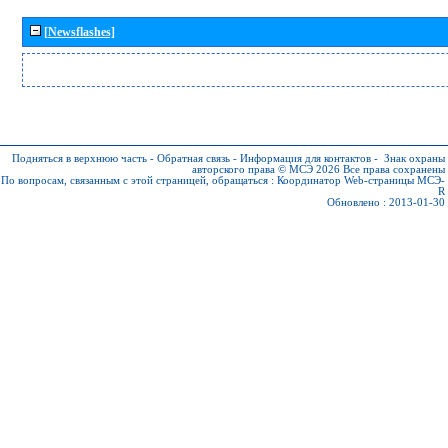
[Newsflashes]
Подняться в верхнюю часть
-
Обратная связь
-
Информация для контактов
-
Знак охраны
авторского права © МСЭ 2026
Все права сохранены
По вопросам, связанным с этой страницей, обращаться :
Координатор Web-страницы МСЭ-
R
Обновлено : 2013-01-30