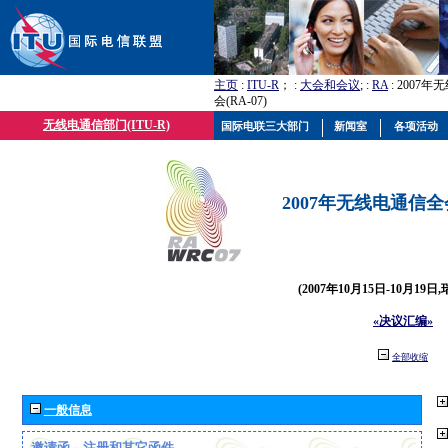
主页
:
ITU-R
； :
大会和会议
; :
RA
: 2007
会(RA-07)
无线电通信部门(ITU-R)
国际电联三大部门
新闻室
各项活动
2007年无线电通信全会(
(2007年10月15日-10月19日
«决议汇编»
全部收缩
一般信息
邀请函、注册和其它函件