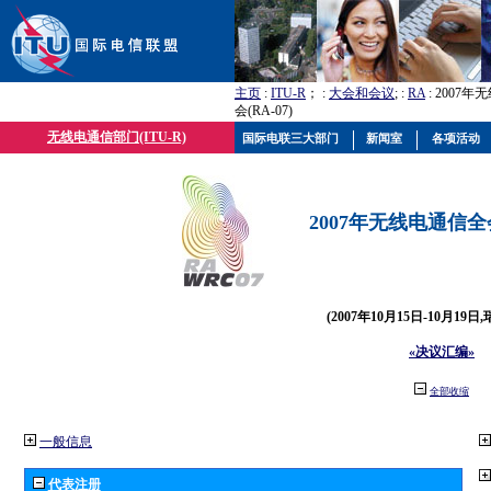
主页
:
ITU-R
； :
大会和会议
; :
RA
: 2007
会(RA-07)
无线电通信部门(ITU-R)
国际电联三大部门
新闻室
各项活动
2007年无线电通信全会(
(2007年10月15日-10月19日
«决议汇编»
全部收缩
一般信息
代表注册