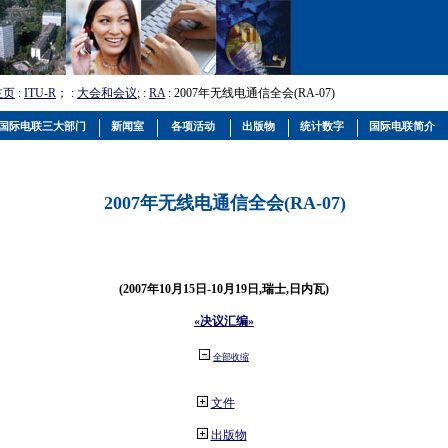
主页
:
ITU-R
； :
大会和会议
; :
RA
: 2007年无线电通信全会(RA-07)
国际电联三大部门
新闻室
各项活动
出版物
统计数字
国际电联简介
2007年无线电通信全会(RA-07)
(2007年10月15日-10月19日,瑞士,日内瓦)
«决议汇编»
全部收缩
文件
出版物