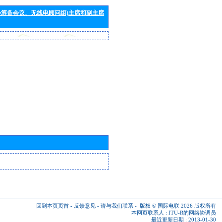
会筹备会议、无线电顾问组)主席和副主席
回到本页页首
-
反馈意见
-
请与我们联系
-
版权 © 国际电联 2026
版权所有
本网页联系人 :
ITU-R的网络协调员
最近更新日期 : 2013-01-30