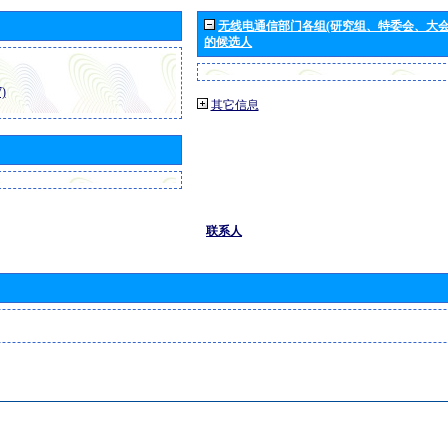
无线电通信部门各组(研究组、特委会、大
的候选人
)
其它信息
联系人