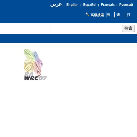
عربي
English
Español
Français
Русский
|
|
|
|
高级搜索