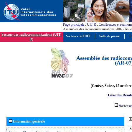
Page principale
:
UIT-R
:
Conférences et réunion
Assemblée des radiocommunications 2007 (AR-
Secteur des radiocommunications (UIT-
Secteurs de l'UIT
Salle de presse
E
R)
Assemblée des radiocom
(AR-07
(Genève, Suisse, 15 octobre
Livre des Résol
Masquer to
Information générale