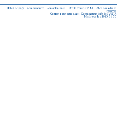
Début de page
-
Commentaires
-
Contactez-nous
-
Droits d'auteur © UIT 2026
Tous droits
réservés
Contact pour cette page :
Coordinateur Web de l'UIT-R
Mis à jour le : 2013-01-30