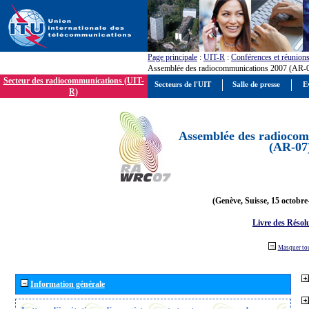
Page principale
:
UIT-R
:
Conférences et réunion
Assemblée des radiocommunications 2007 (AR-
Secteur des radiocommunications (UIT-
Secteurs de l'UIT
Salle de presse
E
R)
Assemblée des radiocom
(AR-07
(Genève, Suisse, 15 octobre
Livre des Résol
Masquer to
Information générale