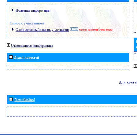
Полезная информация
Список участников
Окончательный список участников
только на английском языке
Относящиеся конференции
Отдел новостей
Для конта
[Newsflashes]