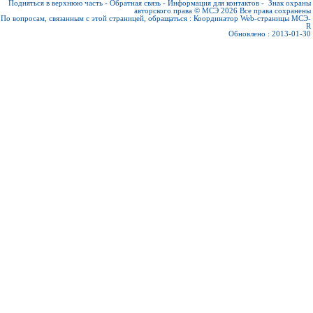
Подняться в верхнюю часть
-
Обратная связь
-
Информация для контактов
-
Знак охраны
авторского права © МСЭ 2026
Все права сохранены
По вопросам, связанным с этой страницей, обращаться :
Координатор Web-страницы МСЭ-
R
Обновлено : 2013-01-30