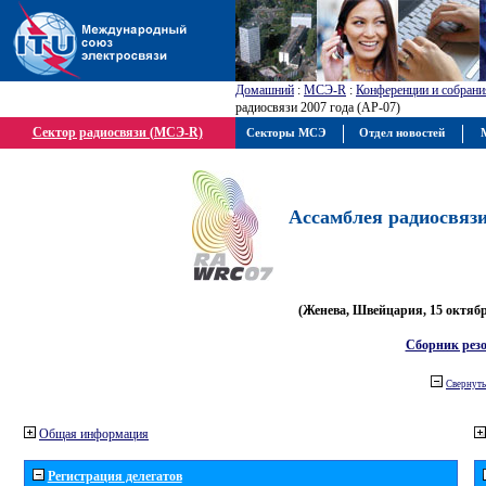
Домашний
:
МСЭ-R
:
Конференции и собрани
радиосвязи 2007 года (АР-07)
Сектор радиосвязи (МСЭ-R)
Секторы МСЭ
Отдел новостей
М
Ассамблея радиосвязи 
(Женева, Швейцария, 15 октября
Сборник рез
Свернуть
Общая информация
Регистрация делегатов