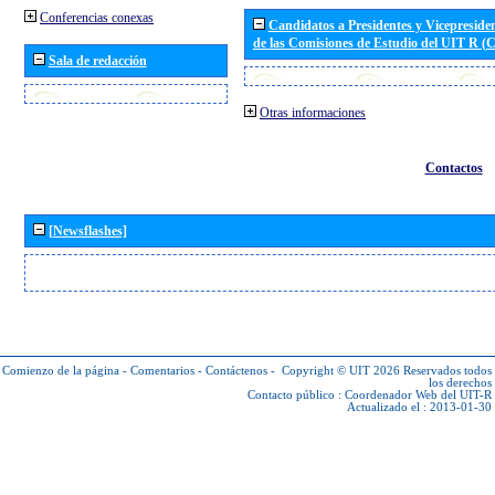
Conferencias conexas
Candidatos a Presidentes y Vicepreside
de las Comisiones de Estudio del UIT R 
Sala de redacción
Otras informaciones
Contactos
[Newsflashes]
Comienzo de la página
-
Comentarios
-
Contáctenos
-
Copyright © UIT 2026
Reservados todos
los derechos
Contacto público :
Coordenador Web del UIT-R
Actualizado el : 2013-01-30