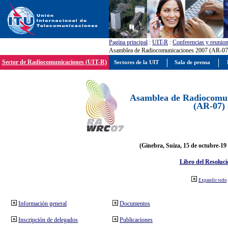
Pagína principal
:
UIT-R
:
Conferencias y reunio
Asamblea de Radiocomunicaciones 2007 (AR-07
Sector de Radiocomunicaciones (UIT-R)
Sectores de la UIT
Sala de prensa
Asamblea de Radiocomun
(AR-07)
(Ginebra, Suiza, 15 de octubre-19
Libro del Resoluci
Expandir todo
Información general
Documentos
Inscripción de delegados
Publicaciones