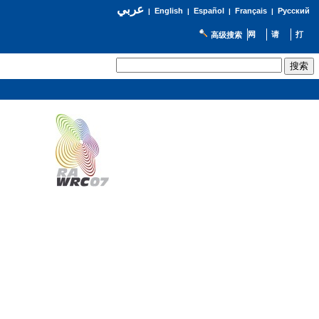
عربي
English
Español
Français
Русский
|
|
|
|
高级搜索