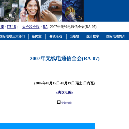
主页
:
ITU-R
； :
大会和会议
; :
RA
: 2007年无线电通信全会(RA-07)
国际电联三大部门
新闻室
各项活动
出版物
统计数字
国际电联简介
2007年无线电通信全会(RA-07)
(2007年10月15日-10月19日,瑞士,日内瓦)
«决议汇编»
全部收缩