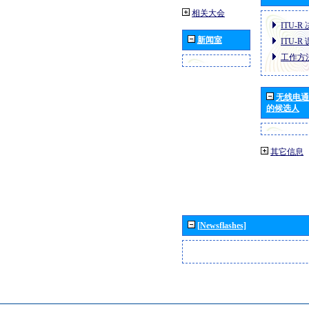
相关大会
ITU-R
新闻室
ITU-R
工作方
无线电通
的候选人
其它信息
[Newsflashes]