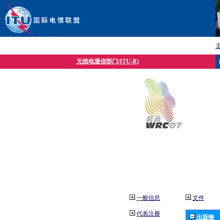
无线电通信部门(ITU-R)
一般信息
文件
代表注册
出版物