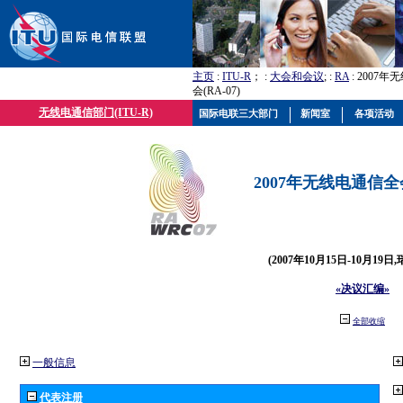
主页
:
ITU-R
； :
大会和会议
; :
RA
: 2007
会(RA-07)
无线电通信部门(ITU-R)
国际电联三大部门
新闻室
各项活动
2007年无线电通信全会(
(2007年10月15日-10月19日
«决议汇编»
全部收缩
一般信息
代表注册