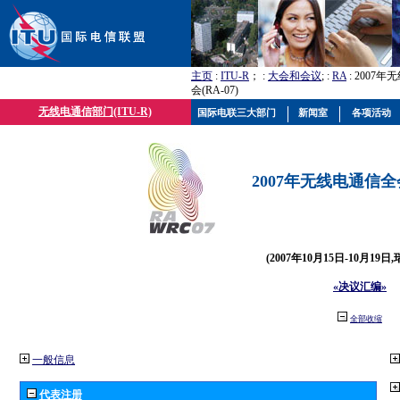
主页
:
ITU-R
； :
大会和会议
; :
RA
: 2007
会(RA-07)
无线电通信部门(ITU-R)
国际电联三大部门
新闻室
各项活动
2007年无线电通信全会(
(2007年10月15日-10月19日
«决议汇编»
全部收缩
一般信息
代表注册