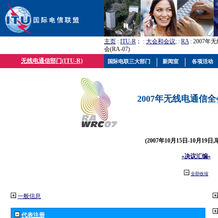
主页
:
ITU-R
； :
大会和会议
; :
RA
: 2007
会(RA-07)
无线电通信部门(ITU-R)
国际电联三大部门
新闻室
各项活动
2007年无线电通信全会(
(2007年10月15日-10月19日
«决议汇编»
全部收缩
一般信息
代表注册