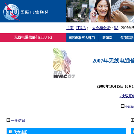
主页
:
ITU-R
； :
大会和会议
; :
RA
: 2007
无线电通信部门(ITU-R)
国际电联三大部门
新闻室
各项活动
2007年无线电通信
(2007年10月15日-10
«决议汇
全部收
一般信息
代表注册