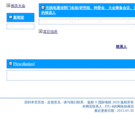
相关大会
无线电通信部门各组(研究组、特委会、大会筹备会议、
的候选人
新闻室
其它信息
联系人
[Newsflashes]
回到本页页首
-
反馈意见
-
请与我们联系
-
版权 © 国际电联 2026
版权所有
本网页联系人 :
ITU-R的网络协调员
最近更新日期 : 2013-01-30