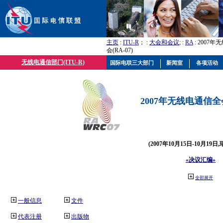
主页
:
ITU-R
； :
大会和会议
; :
RA
: 2007
会(RA-07)
无线电通信部门(ITU-R)
国际电联三大部门
新闻室
各项活动
2007年无线电通信全会(
(2007年10月15日-10月19日
«决议汇编»
全部展开
一般信息
文件
代表注册
出版物