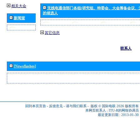
相关大会
无线电通信部门各组(研究组、特委会、大会筹备会议、
的候选人
新闻室
其它信息
联系人
[Newsflashes]
回到本页页首
-
反馈意见
-
请与我们联系
-
版权 © 国际电联 2026
版权所有
本网页联系人 :
ITU-R的网络协调员
最近更新日期 : 2013-01-30