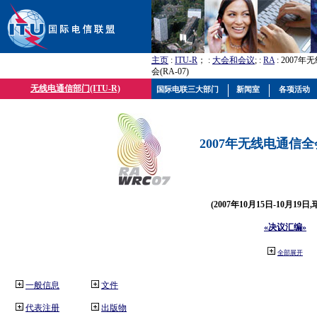
主页
:
ITU-R
； :
大会和会议
; :
RA
: 2007
会(RA-07)
无线电通信部门(ITU-R)
国际电联三大部门
新闻室
各项活动
2007年无线电通信全会(
(2007年10月15日-10月19日
«决议汇编»
全部展开
一般信息
文件
代表注册
出版物