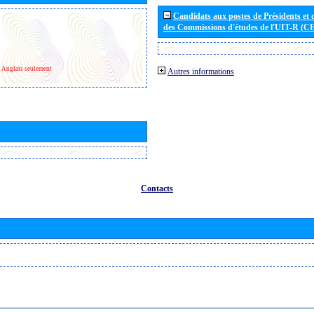
Candidats aux postes de Présidents et 
des Commissions d'études de l'UIT-R (C
Anglais seulement
Autres informations
Contacts