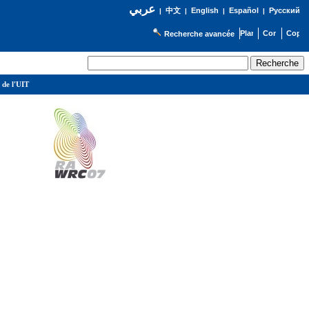
عربي
English
Español
Русский
|
中文
|
|
|
Recherche avancée
 de l'UIT