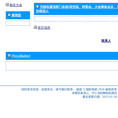
相关大会
无线电通信部门各组(研究组、特委会、大会筹备会议、
的候选人
新闻室
其它信息
联系人
[Newsflashes]
回到本页页首
-
反馈意见
-
请与我们联系
-
版权 © 国际电联 2026
版权所有
本网页联系人 :
ITU-R的网络协调员
最近更新日期 : 2013-01-30