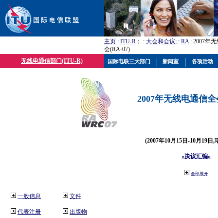
主页
:
ITU-R
； :
大会和会议
; :
RA
: 2007
会(RA-07)
无线电通信部门(ITU-R)
国际电联三大部门
新闻室
各项活动
2007年无线电通信全会(
(2007年10月15日-10月19日
«决议汇编»
全部展开
一般信息
文件
代表注册
出版物