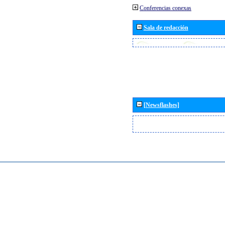
Conferencias conexas
Sala de redacción
[Newsflashes]