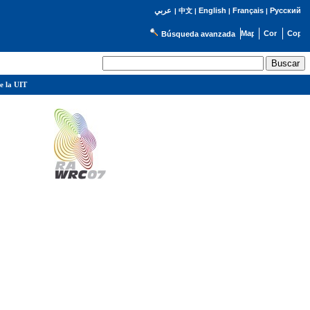
English
Français
Русский
عربي
|
中文
|
|
|
Búsqueda avanzada
e la UIT