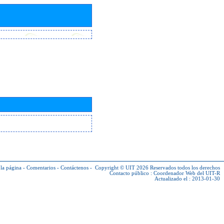
la página
-
Comentarios
-
Contáctenos
-
Copyright © UIT 2026
Reservados todos los derechos
Contacto público :
Coordenador Web del UIT-R
Actualizado el : 2013-01-30