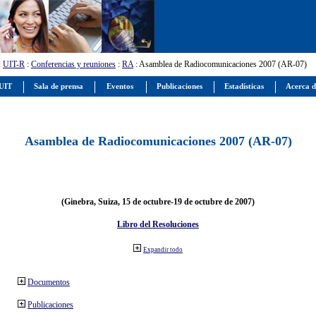
:
UIT-R
:
Conferencias y reuniones
:
RA
: Asamblea de Radiocomunicaciones 2007 (AR-07)
 UIT
Sala de prensa
Eventos
Publicaciones
Estadísticas
Acerca d
Asamblea de Radiocomunicaciones 2007 (AR-07)
(Ginebra, Suiza, 15 de octubre-19 de octubre de 2007)
Libro del Resoluciones
Expandir todo
Documentos
Publicaciones