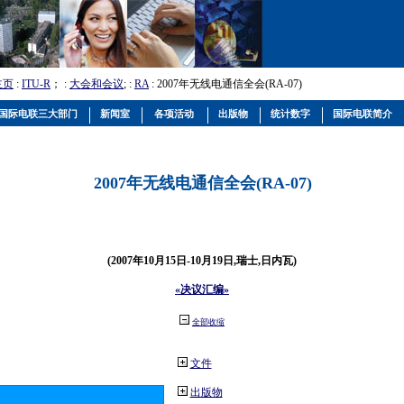
主页
:
ITU-R
； :
大会和会议
; :
RA
: 2007年无线电通信全会(RA-07)
国际电联三大部门
新闻室
各项活动
出版物
统计数字
国际电联简介
2007年无线电通信全会(RA-07)
(2007年10月15日-10月19日,瑞士,日内瓦)
«决议汇编»
全部收缩
文件
出版物