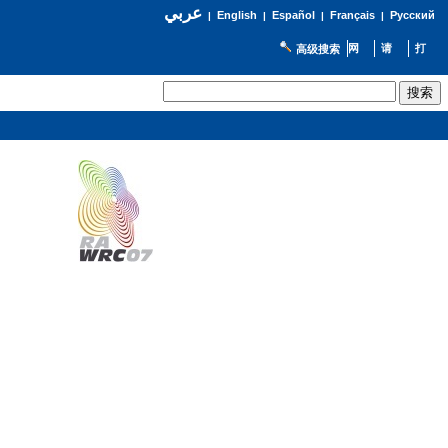
عربي
English
Español
Français
Русский
|
|
|
|
高级搜索