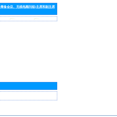
会筹备会议、无线电顾问组)主席和副主席