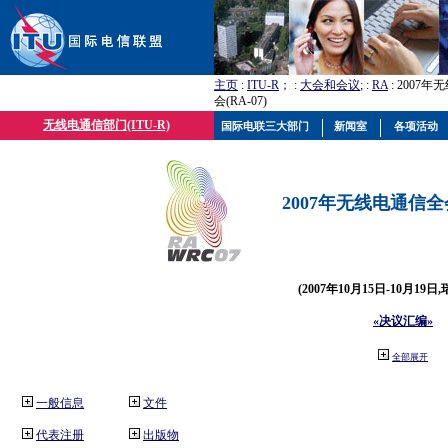
主页
:
ITU-R
； :
大会和会议
; :
RA
: 2007
会(RA-07)
无线电通信部门(ITU-R)
国际电联三大部门
新闻室
各项活动
2007年无线电通信全会(
(2007年10月15日-10月19日
«决议汇编»
全部展开
一般信息
文件
代表注册
出版物