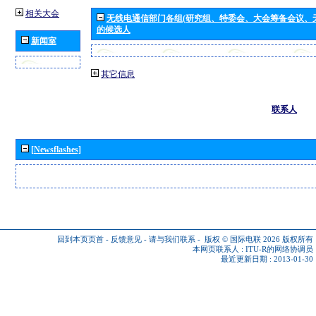
相关大会
无线电通信部门各组(研究组、特委会、大会筹备会议、
的候选人
新闻室
其它信息
联系人
[Newsflashes]
回到本页页首
-
反馈意见
-
请与我们联系
-
版权 © 国际电联 2026
版权所有
本网页联系人 :
ITU-R的网络协调员
最近更新日期 : 2013-01-30