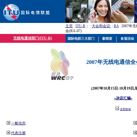
主页
:
ITU-R
； :
大会和会议
; :
RA
: 2007
会(RA-07)
无线电通信部门(ITU-R)
国际电联三大部门
新闻室
各项活动
2007年无线电通信全会(
(2007年10月15日-10月19日
«决议汇编»
全部收缩
一般信息
代表注册