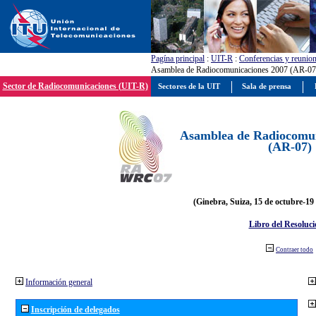
Pagína principal
:
UIT-R
:
Conferencias y reunio
Asamblea de Radiocomunicaciones 2007 (AR-07
Sector de Radiocomunicaciones (UIT-R)
Sectores de la UIT
Sala de prensa
Asamblea de Radiocomun
(AR-07)
(Ginebra, Suiza, 15 de octubre-19
Libro del Resoluci
Contraer todo
Información general
Inscripción de delegados