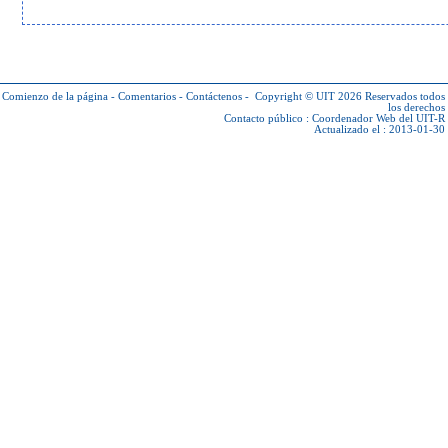
Comienzo de la página
-
Comentarios
-
Contáctenos
-
Copyright © UIT 2026
Reservados todos
los derechos
Contacto público :
Coordenador Web del UIT-R
Actualizado el : 2013-01-30