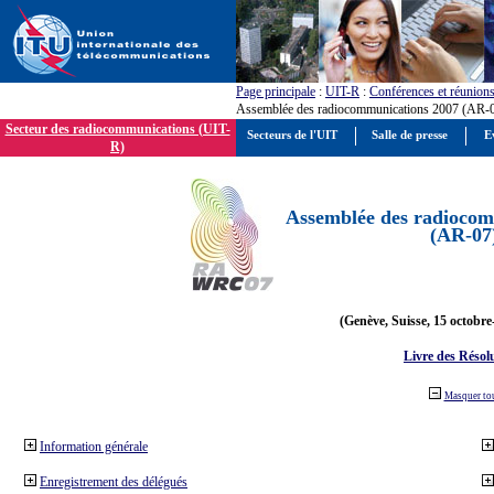
Page principale
:
UIT-R
:
Conférences et réunion
Assemblée des radiocommunications 2007 (AR-
Secteur des radiocommunications (UIT-
Secteurs de l'UIT
Salle de presse
E
R)
Assemblée des radiocom
(AR-07
(Genève, Suisse, 15 octobre
Livre des Résol
Masquer to
Information générale
Enregistrement des délégués