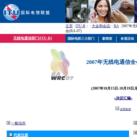
主页
:
ITU-R
； :
大会和会议
; :
RA
: 2007
会(RA-07)
无线电通信部门(ITU-R)
国际电联三大部门
新闻室
各项活动
2007年无线电通信全会(
(2007年10月15日-10月19日
«决议汇编»
全部收缩
一般信息
代表注册